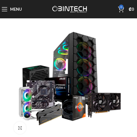
0
MENU
₡
0
Click to enlarge