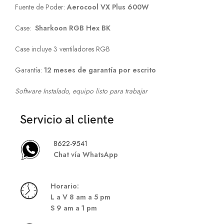
Fuente de Poder:
Aerocool VX Plus 600W
Case:
Sharkoon RGB Hex BK
Case incluye 3 ventiladores RGB
Garantía:
12 meses de garantía por escrito
Software Instalado, equipo listo para trabajar
Servicio al cliente
8622-9541
Chat vía WhatsApp
Hor
ario:
L a V 8 am a 5 pm
S
9 am a 1 pm