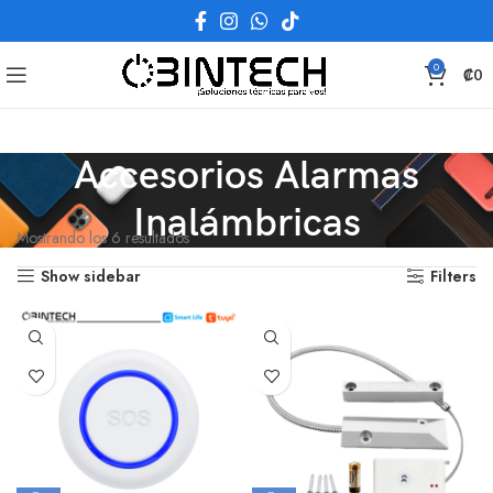
0
₡
0
Accesorios Alarmas
Inalámbricas
Mostrando los 6 resultados
Show sidebar
Filters