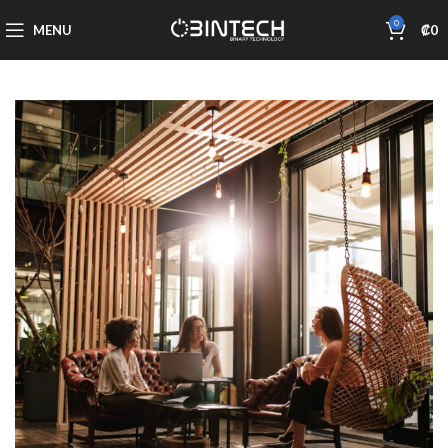
0
MENU
₡
0