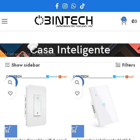
0
₡
0
Casa Inteligente
Mostrando los 15 resultados
Show sidebar
Filters
-20%
-15%