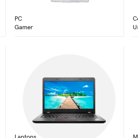
PC
C
Gamer
U
Laptops
M