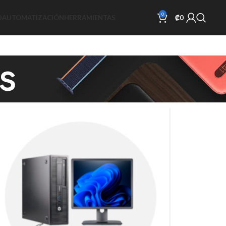
0
D
AUTOMATIZACIÓN
HERRAMIENTAS
₡
0
s