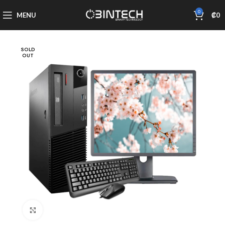
0
MENU
₡
0
SOLD
OUT
Click to enlarge