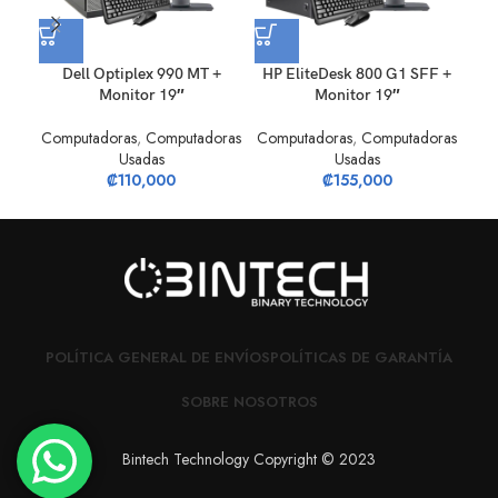
Dell Optiplex 990 MT +
HP EliteDesk 800 G1 SFF +
Monitor 19″
Monitor 19″
Com
Computadoras
,
Computadoras
Computadoras
,
Computadoras
Usadas
Usadas
₡
110,000
₡
155,000
POLÍTICA GENERAL DE ENVÍOS
POLÍTICAS DE GARANTÍA
SOBRE NOSOTROS
Bintech Technology Copyright © 2023