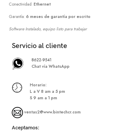
Conectividad:
Ethernet
Garantía:
6 meses de garantía por escrito
Software Instalado, equipo listo para trabajar
Servicio al cliente
8622-9541
Chat vía WhatsApp
Hor
ario:
L a V 8 am a 5 pm
S
9 am a 1 pm
ventas2@www.bintechcr.com
Aceptamos: