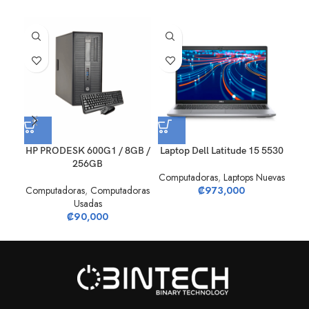
HP PRODESK 600G1 / 8GB /
Laptop Dell Latitude 15 5530
L
256GB
Computadoras
,
Laptops Nuevas
Computadoras
,
Computadoras
₡
973,000
Com
Usadas
₡
90,000