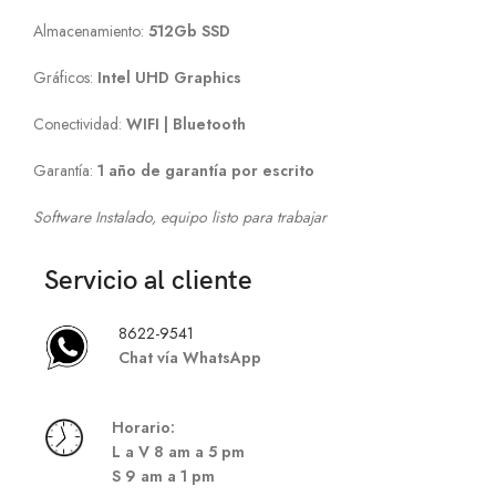
Almacenamiento:
512Gb SSD
Gráficos:
Intel UHD Graphics
Conectividad:
WIFI | Bluetooth
Garantía:
1 año de garantía por escrito
Software Instalado, equipo listo para trabajar
Servicio al cliente
8622-9541
Chat vía WhatsApp
Hor
ario:
L a V 8 am a 5 pm
S
9 am a 1 pm