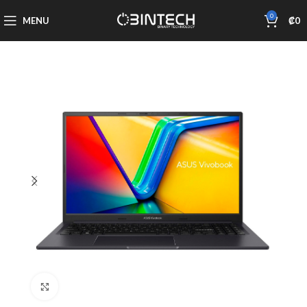
0
MENU
₡
0
Click to enlarge