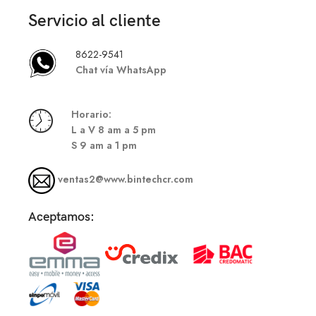
Servicio al cliente
8622-9541
Chat vía WhatsApp
Hor
ario:
L a V 8 am a 5 pm
S
9 am a 1 pm
ventas2@www.bintechcr.com
Aceptamos: