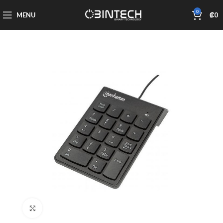
0
MENU
₡
0
Click to enlarge