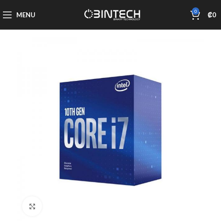
0
MENU
₡
0
Click to enlarge