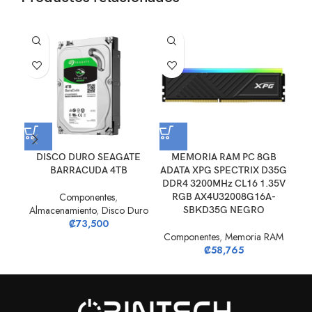
DISCO DURO SEAGATE
MEMORIA RAM PC 8GB
M
BARRACUDA 4TB
ADATA XPG SPECTRIX D35G
CO
DDR4 3200MHz CL16 1.35V
DD
Componentes
,
RGB AX4U32008G16A-
C
Almacenamiento
,
Disco Duro
SBKD35G NEGRO
₡
73,500
Componentes
,
Memoria RAM
Co
₡
58,765