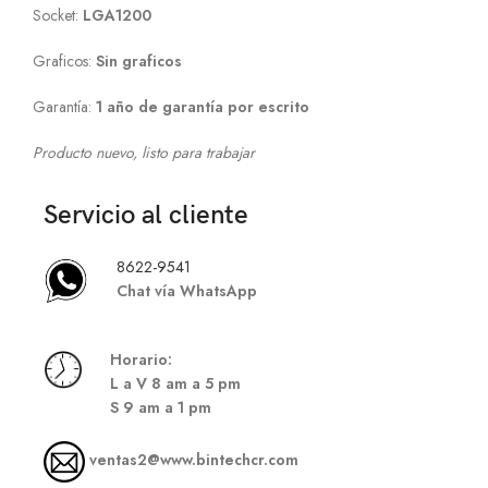
Socket:
LGA1200
Graficos:
Sin graficos
Garantía:
1 año de garantía por escrito
Producto nuevo, listo para trabajar
Servicio al cliente
8622-9541
Chat vía WhatsApp
Hor
ario:
L a V 8 am a 5 pm
S
9 am a 1 pm
ventas2@www.bintechcr.com