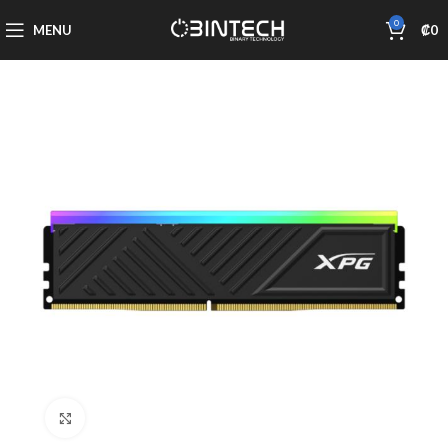
0
MENU
₡
0
Click to enlarge