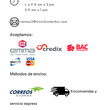
L a V 8 am a 5 pm
S
9 am a 1 pm
ventas2@www.bintechcr.com
Aceptamos:
Métodos de envíos:
Encomiendas y
servicio express