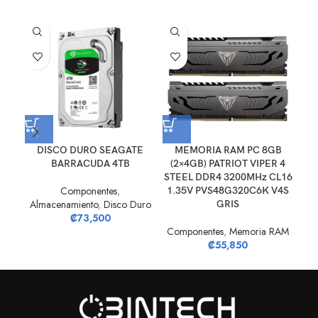
DISCO DURO SEAGATE
MEMORIA RAM PC 8GB
Me
BARRACUDA 4TB
(2×4GB) PATRIOT VIPER 4
320
STEEL DDR4 3200MHz CL16
Componentes
,
1.35V PVS48G320C6K V4S
Almacenamiento
,
Disco Duro
Co
GRIS
₡
73,500
Componentes
,
Memoria RAM
₡
55,850