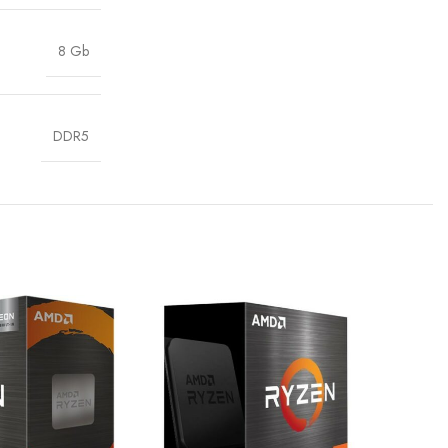
8 Gb
DDR5