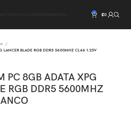
0
D
AUTOMATIZACIÓN
HERRAMIENTAS
₡
0
AM
G LANCER BLADE RGB DDR5 5600MHZ CL46 1.25V
 PC 8GB ADATA XPG
E RGB DDR5 5600MHZ
BLANCO