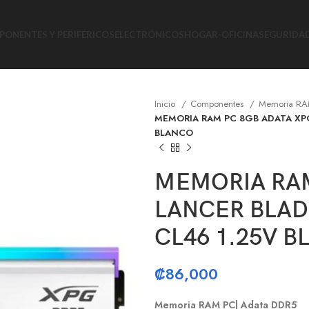
ONENTES Y PERIFÉRICOS
ELECTRÓNICOS
HOGAR-OFICINA
SEGURIDA
Inicio
Componentes
Memoria R
MEMORIA RAM PC 8GB ADATA XP
BLANCO
MEMORIA RAM
LANCER BLAD
CL46 1.25V 
₡
86,000
Memoria RAM PC| Adata DDR5