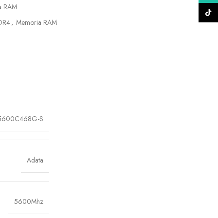
a RAM
TikTo
DR4
,
Memoria RAM
5600C468G-S
Adata
5600Mhz