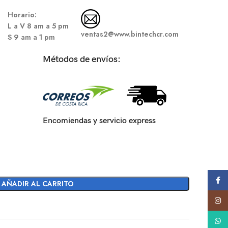
Hor
ario:
L a V 8 am a 5 pm
ventas2@www.bintechcr.com
S
9 am a 1 pm
Métodos de envíos:
Encomiendas y servicio express
Face
AÑADIR AL CARRITO
Insta
What