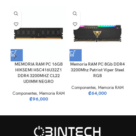
MEMORIA RAM PC 16GB
Memoria RAM PC 8Gb DDR4
M
HIKSEMI HSC416U32Z1
3200Mhz Patriot Viper Steel
P
DDR4 3200MHZ CL22
RGB
DD
UDIMM NEGRO
Componentes
,
Memoria RAM
Componentes
,
Memoria RAM
₡
64,000
₡
96,000
Co