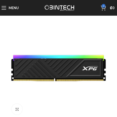
0
MENU
₡
0
Click to enlarge