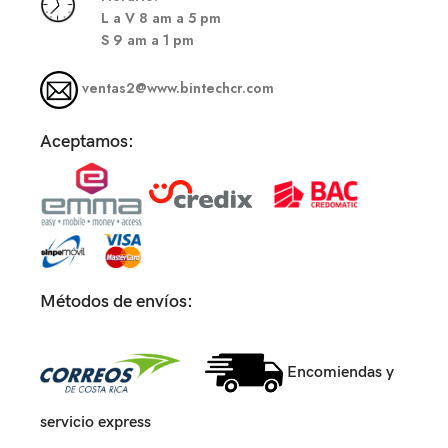
L a V 8 am a 5 pm
S
9 am a 1 pm
ventas2@www.bintechcr.com
Aceptamos:
Métodos de envíos:
Encomiendas y
servicio express