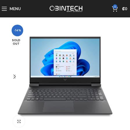
0
MENU
₡
0
-14%
SOLD
OUT
Click to enlarge