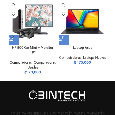
-1
HP 800 G6 Mini + Monitor
Laptop Asus
L
19″
Computadoras
,
Laptops Nuevas
Com
Computadoras
,
Computadoras
₡
475,000
Usadas
₡
170,000
POLÍTICA GENERAL DE ENVÍOS
POLÍTICAS DE GARANTÍA