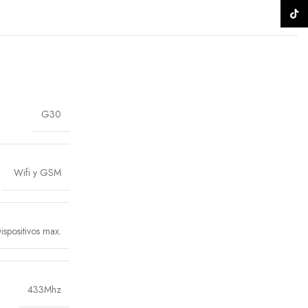
TikTo
G30
Wifi y GSM
ispositivos max.
433Mhz