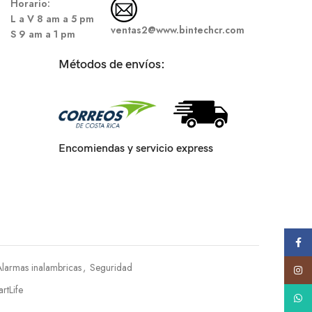
Hor
ario:
L a V 8 am a 5 pm
ventas2@www.bintechcr.com
S
9 am a 1 pm
Métodos de envíos:
Encomiendas y servicio express
Face
Alarmas inalambricas
,
Seguridad
Insta
rtLife
What