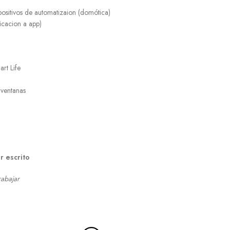
positivos de automatizaion (domótica)
icacion a app)
rt Life
 ventanas
r escrito
rabajar