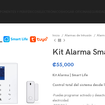
ONENTES Y PERIFÉRICOS
ELECTRÓNICOS
HOGAR-OFICINA
SEGURIDA
Inicio
Alarmas de Intrusión
Alarm
Kit Alarma Sm
₡
55,000
Kit Alarma | Smart Life
Control total del sistema desde 
-Puedes programar activado y desactiv
electricidad.