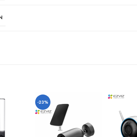
N
-23%