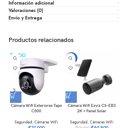
Información adicional
Valoraciones (0)
Envío y Entrega
Productos relacionados
-23%
Cámara Wifi Exteriores Tapo
Cámara Wifi Ezviz CS-EB3
Cám
C500
2K + Panel Solar
S
Seguridad
,
Cámaras WiFi
Seguridad
,
Cámaras WiFi
₡
37,000
₡
60,900
₡
79,500