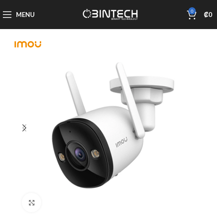
0
MENU
₡
0
Click to enlarge