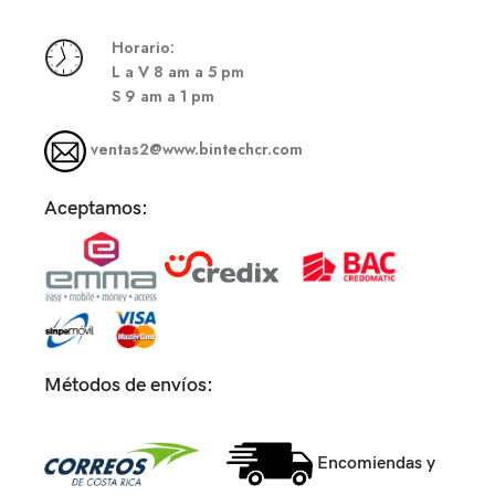
Hor
ario:
L a V 8 am a 5 pm
S
9 am a 1 pm
ventas2@www.bintechcr.com
Aceptamos:
Métodos de envíos:
Encomiendas y