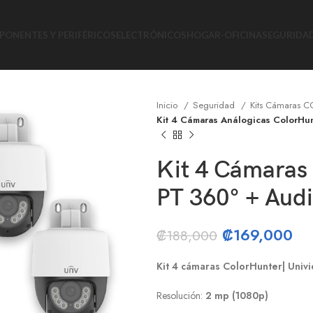
ONENTES Y PERIFÉRICOS
ELECTRÓNICOS
HOGAR-OFICINA
SEGURIDA
Inicio
Seguridad
Kits Cámaras 
Kit 4 Cámaras Análogicas ColorHu
Kit 4 Cámaras
PT 360° + Aud
₡
169,000
₡
188,000
Kit 4 cámaras ColorHunter| Univ
Resolución:
2 mp (1080p)