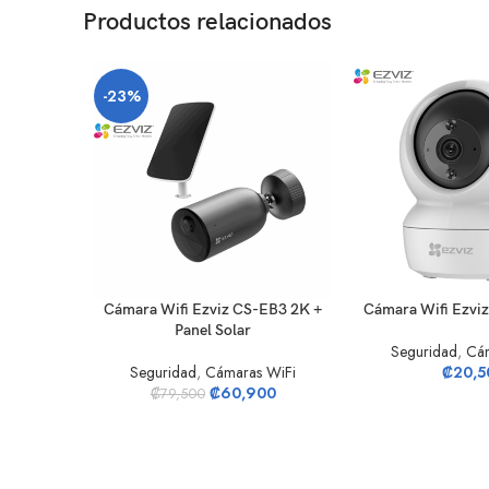
Productos relacionados
-23%
AÑADIR AL CARRITO
AÑADIR AL CARRIT
Cámara Wifi Ezviz CS-EB3 2K +
Cámara Wifi Ezvi
Panel Solar
Seguridad
,
Cám
Seguridad
,
Cámaras WiFi
₡
20,5
₡
60,900
₡
79,500