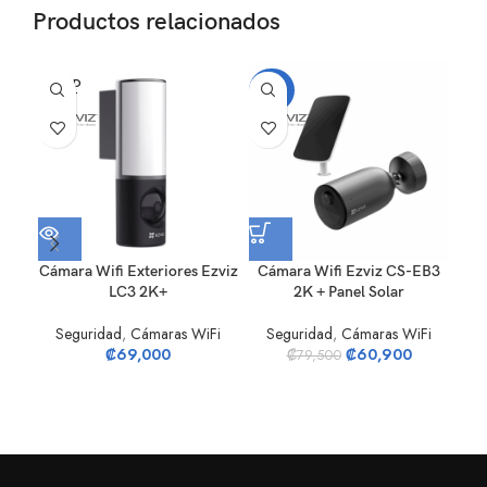
Productos relacionados
SOLD
-23%
OUT
Cámara Wifi Exteriores Ezviz
Cámara Wifi Ezviz CS-EB3
D
LC3 2K+
2K + Panel Solar
Seguridad
,
Cámaras WiFi
Seguridad
,
Cámaras WiFi
D
₡
69,000
₡
60,900
₡
79,500
Al