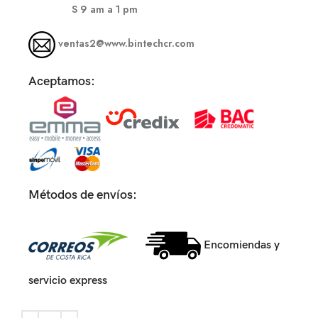
S
9 am a 1 pm
ventas2@www.bintechcr.com
Aceptamos:
Métodos de envíos:
Encomiendas y
servicio express