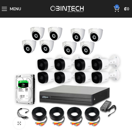
0
MENU
₡
0
Click to enlarge