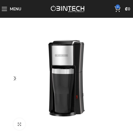
0
MENU
₡
0
Click to enlarge