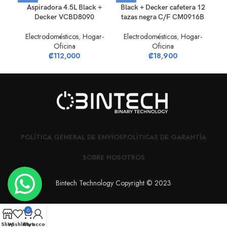
Aspiradora 4.5L Black +
Black + Decker cafetera 12
Decker VCBD8090
tazas negra C/F CM0916B
E
Electrodomésticos
,
Hogar-
Electrodomésticos
,
Hogar-
Oficina
Oficina
₡
112,000
₡
18,900
POLÍTICA GENERAL DE ENVÍOS
POLÍTICAS DE GARANTÍA
SOBRE NOSOTROS
Bintech Technology Copyright © 2023
0
Shop
Wishlist
Cart
My account