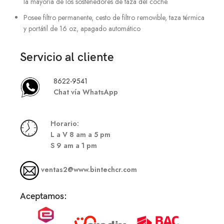
la mayoría de los sostenedores de taza del coche.
Posee filtro permanente, cesto de filtro removible, taza térmica
y portátil de 16 oz, apagado automático
Servicio al cliente
8622-9541
Chat vía WhatsApp
Hor
ario:
L a V 8 am a 5 pm
S
9 am a 1 pm
ventas2@www.bintechcr.com
Aceptamos: