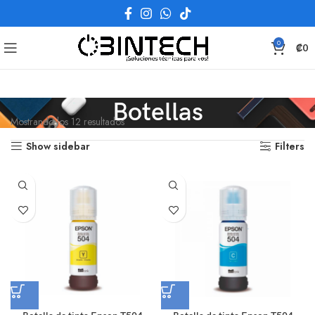
0
₡
0
Botellas
Mostrando los 12 resultados
Show sidebar
Filters