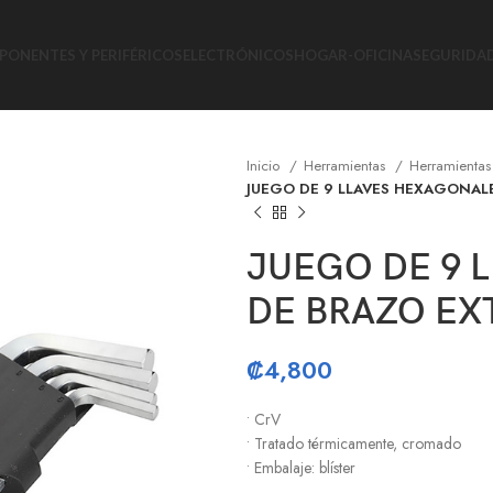
ONENTES Y PERIFÉRICOS
ELECTRÓNICOS
HOGAR-OFICINA
SEGURIDA
Inicio
Herramientas
Herramienta
JUEGO DE 9 LLAVES HEXAGONAL
JUEGO DE 9 
DE BRAZO EX
₡
4,800
• CrV
• Tratado térmicamente, cromado
• Embalaje: blíster