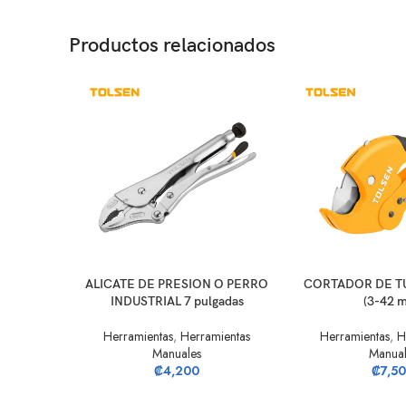
Productos relacionados
AÑADIR AL CARRITO
AÑADIR AL CARRIT
ALICATE DE PRESION O PERRO
CORTADOR DE T
INDUSTRIAL 7 pulgadas
(3-42 
Herramientas
,
Herramientas
Herramientas
,
H
Manuales
Manual
₡
4,200
₡
7,5