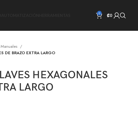
0
D
AUTOMATIZACIÓN
HERRAMIENTAS
₡
0
s Manuales
ES DE BRAZO EXTRA LARGO
LLAVES HEXAGONALES
TRA LARGO