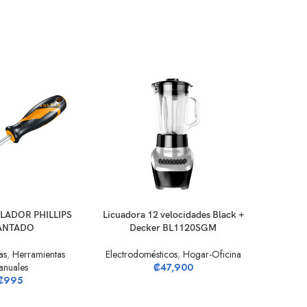
RRITO
AÑADIR AL CARRITO
AÑADIR A
LADOR PHILLIPS
Licuadora 12 velocidades Black +
Licuador
ANTADO
Decker BL1120SGM
De
as
,
Herramientas
Electrodomésticos
,
Hogar-Oficina
Electrodo
anuales
₡
47,900
₡
995