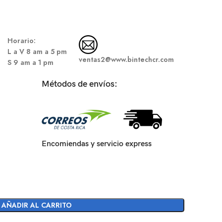
Hor
ario:
L a V 8 am a 5 pm
ventas2@www.bintechcr.com
S
9 am a 1 pm
Métodos de envíos:
Encomiendas y servicio express
AÑADIR AL CARRITO