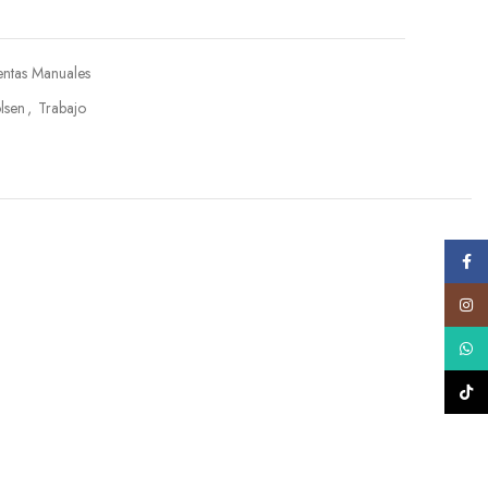
ntas Manuales
lsen
,
Trabajo
Face
Insta
What
TikTo