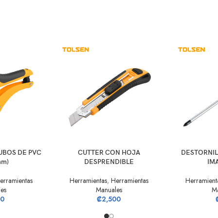
O
AÑADIR AL CARRITO
AÑADIR AL CA
UBOS DE PVC
CUTTER CON HOJA
DESTORNIL
mm)
DESPRENDIBLE
IM
erramientas
Herramientas
,
Herramientas
Herramient
es
Manuales
M
00
₡
2,500