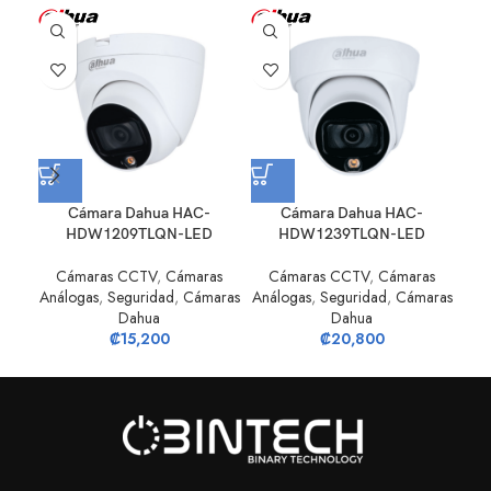
Cámara Dahua HAC-
Cámara Dahua HAC-
Cá
HDW1209TLQN-LED
HDW1239TLQN-LED
C
Cámaras CCTV
,
Cámaras
Cámaras CCTV
,
Cámaras
Aná
Análogas
,
Seguridad
,
Cámaras
Análogas
,
Seguridad
,
Cámaras
Dahua
Dahua
₡
15,200
₡
20,800