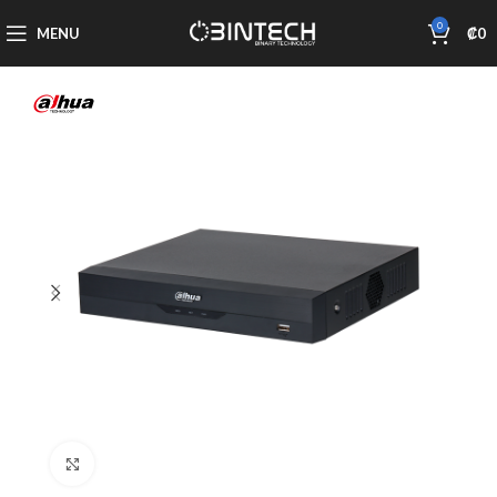
0
MENU
₡
0
Click to enlarge