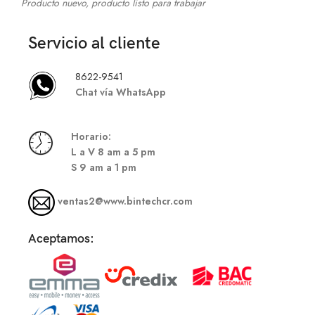
Producto nuevo, producto listo para trabajar
Servicio al cliente
8622-9541
Chat vía WhatsApp
Hor
ario:
L a V 8 am a 5 pm
S
9 am a 1 pm
ventas2@www.bintechcr.com
Aceptamos: