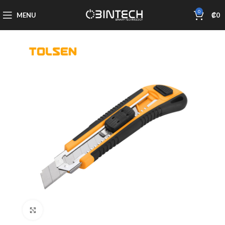
0
MENU
₡
0
Click to enlarge