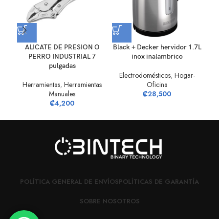
CH
ALICATE DE PRESION O
Black + Decker hervidor 1.7L
PERRO INDUSTRIAL 7
inox inalambrico
pulgadas
E
Electrodomésticos
,
Hogar-
Herramientas
,
Herramientas
Oficina
Manuales
₡
28,500
₡
4,200
POLÍTICA GENERAL DE ENVÍOS
POLÍTICAS DE GARANTÍA
SOBRE NOSOTROS