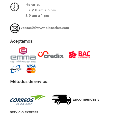
Hor
ario:
L a V 8 am a 5 pm
S
9 am a 1 pm
ventas2@www.bintechcr.com
Aceptamos:
Métodos de envíos:
Encomiendas y
servicio express