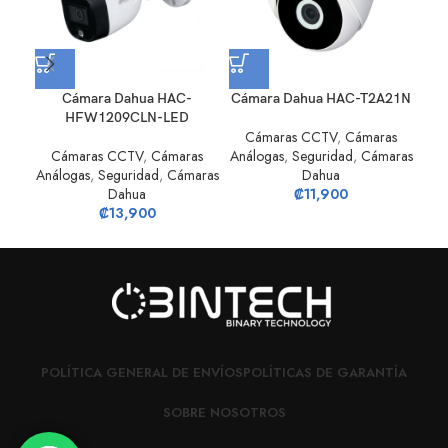
Cámara Dahua HAC-
Cámara Dahua HAC-T2A21N
Cá
HFW1209CLN-LED
Cámaras CCTV
,
Cámaras
Cámaras CCTV
,
Cámaras
Análogas
,
Seguridad
,
Cámaras
S
Análogas
,
Seguridad
,
Cámaras
Dahua
Dahua
₡
11,900
₡
13,900
POLÍTICA GENERAL DE ENVÍOS
POLÍTICAS DE GARANTÍA
SOBRE NOSOTROS