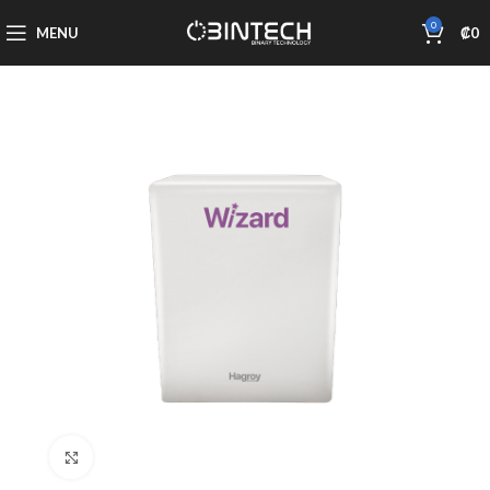
0
MENU
₡
0
Click to enlarge