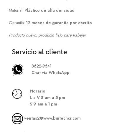
Material:
Plástico de alta densidad
Garantía:
12 meses de garantía por escrito
Producto nuevo, producto listo para trabajar
Servicio al cliente
8622-9541
Chat vía WhatsApp
Hor
ario:
L a V 8 am a 5 pm
S
9 am a 1 pm
ventas2@www.bintechcr.com