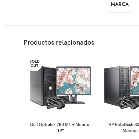
MARCA
Productos relacionados
SOLD
OUT
LEER MÁS
AÑADIR AL CARRIT
Dell Optiplex 780 MT + Monitor
HP EliteDesk 8
19″
Monitor