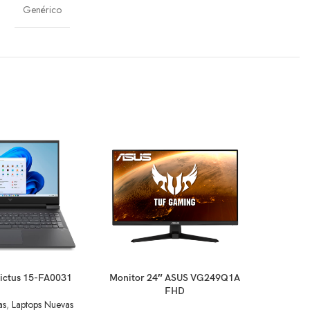
Genérico
AÑADIR AL CARRITO
AÑADIR A
Victus 15-FA0031
Monitor 24″ ASUS VG249Q1A
Monitor 
FHD
as
,
Laptops Nuevas
Computado