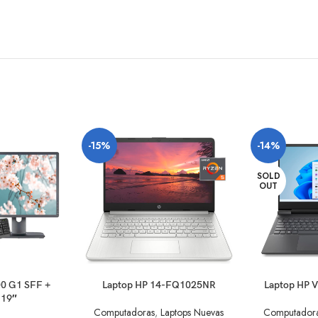
-15%
-14%
SOLD
OUT
O
AÑADIR AL CARRITO
LEER MÁS
00 G1 SFF +
Laptop HP 14-FQ1025NR
Laptop HP 
 19″
Computadoras
,
Laptops Nuevas
Computador