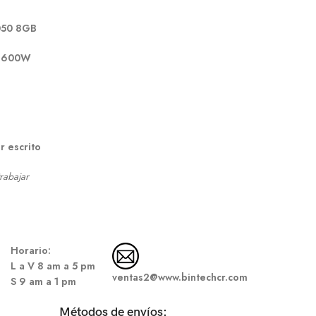
050 8GB
s 600W
r escrito
trabajar
Hor
ario:
L a V 8 am a 5 pm
ventas2@www.bintechcr.com
S
9 am a 1 pm
Métodos de envíos: