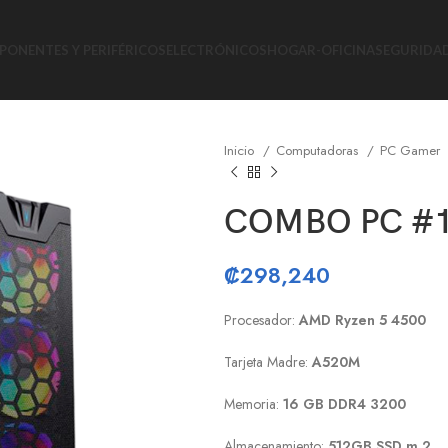
ONENTES Y PERIFÉRICOS
ELECTRÓNICOS
HOGAR-OFICINA
SEGURIDA
Inicio
Computadoras
PC Gamer
COMBO PC #1
₡
298,240
Procesador:
AMD Ryzen 5 4500
Tarjeta Madre:
A520M
Memoria:
16 GB DDR4 3200
Almacenamiento:
512GB SSD m.2