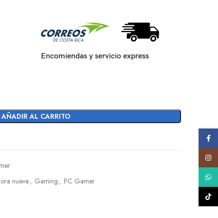
Encomiendas y servicio express
AÑADIR AL CARRITO
Face
Insta
mer
What
ora nueva
,
Gaming
,
PC Gamer
TikTo