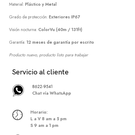
Material:
Plástico y
Metal
Grado de protección:
Exteriores IP67
Visión nocturna:
ColorVu
(40m / 131ft)
Garantía:
12 meses de garantía por escrito
Producto nuevo, producto listo para trabajar
Servicio al cliente
8622-9541
Chat vía WhatsApp
Hor
ario:
L a V 8 am a 5 pm
S
9 am a 1 pm