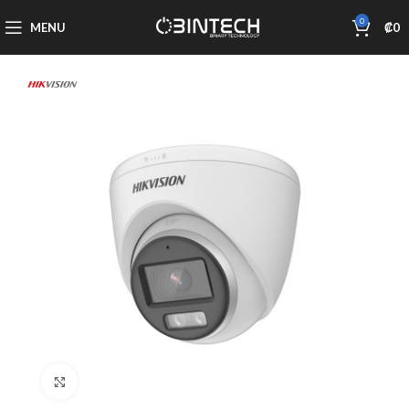
0
MENU
₡
0
Click to enlarge