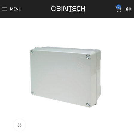
0
MENU
₡
0
Click to enlarge