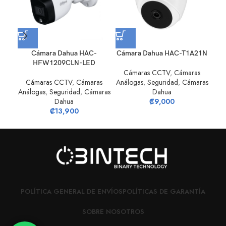
Cámara Dahua HAC-
Cámara Dahua HAC-T1A21N
Cá
HFW1209CLN-LED
Cámaras CCTV
,
Cámaras
Cámaras CCTV
,
Cámaras
Análogas
,
Seguridad
,
Cámaras
S
Análogas
,
Seguridad
,
Cámaras
Dahua
Dahua
₡
9,000
₡
13,900
POLÍTICA GENERAL DE ENVÍOS
POLÍTICAS DE GARANTÍA
SOBRE NOSOTROS