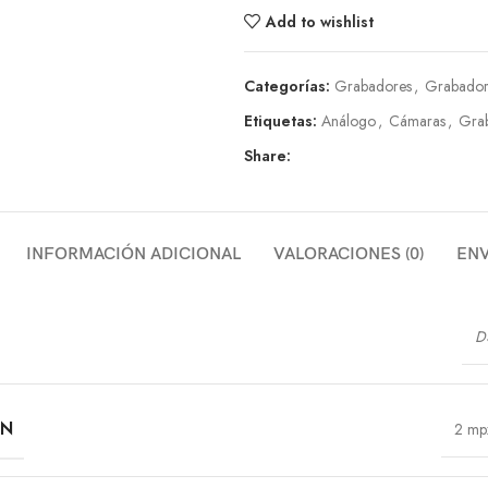
Add to wishlist
Categorías:
Grabadores
,
Grabador
Etiquetas:
Análogo
,
Cámaras
,
Gra
Share:
INFORMACIÓN ADICIONAL
VALORACIONES (0)
ENV
D
ÓN
2 mp