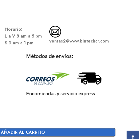
Hor
ario:
L a V 8 am a 5 pm
ventas2@www.bintechcr.com
S
9 am a 1 pm
Métodos de envíos:
Encomiendas y servicio express
AÑADIR AL CARRITO
Face