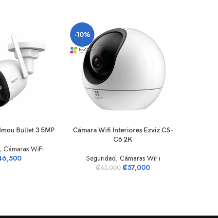
-10%
-16%
RRITO
AÑADIR AL CARRITO
AÑADIR A
Imou Bullet 3 5MP
Cámara Wifi Interiores Ezviz CS-
Cámara Wi
C6 2K
,
Cámaras WiFi
46,500
Seguridad
,
Cámaras WiFi
Segu
₡
57,000
₡
63,000
₡