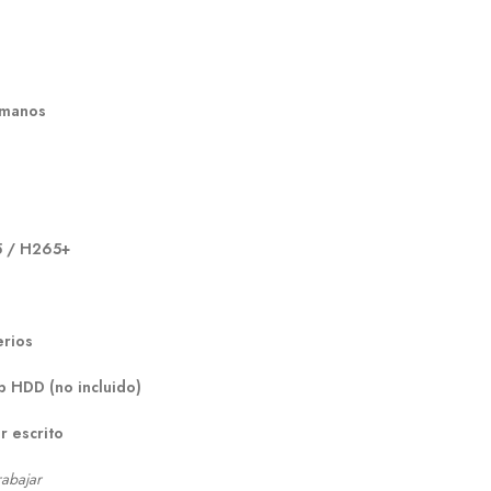
umanos
 / H265+
erios
b HDD (no incluido)
r escrito
rabajar