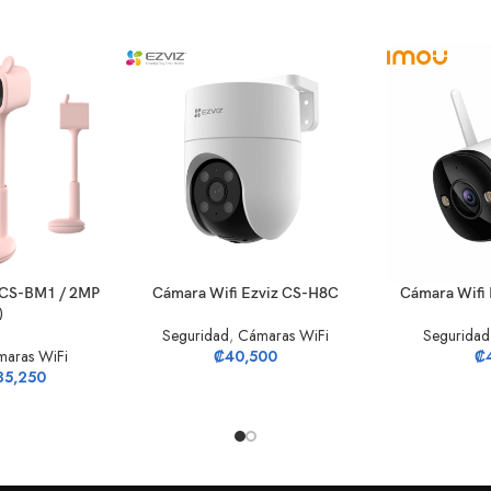
O
AÑADIR AL CARRITO
AÑADIR AL CA
 CS-BM1 / 2MP
Cámara Wifi Ezviz CS-H8C
Cámara Wifi 
)
Seguridad
,
Cámaras WiFi
Seguridad
aras WiFi
₡
40,500
₡
35,250