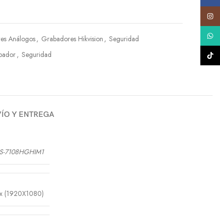
Insta
What
es Análogos
,
Grabadores Hikvision
,
Seguridad
bador
,
Seguridad
TikTo
ÍO Y ENTREGA
S-7108HGHIM1
x (1920X1080)