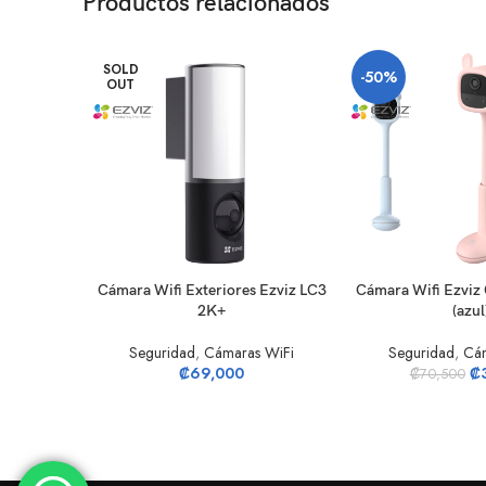
Productos relacionados
SOLD
-50%
OUT
LEER MÁS
AÑADIR AL CARRIT
Cámara Wifi Exteriores Ezviz LC3
Cámara Wifi Ezviz
2K+
(azul
Seguridad
,
Cámaras WiFi
Seguridad
,
Cám
₡
69,000
₡
₡
70,500