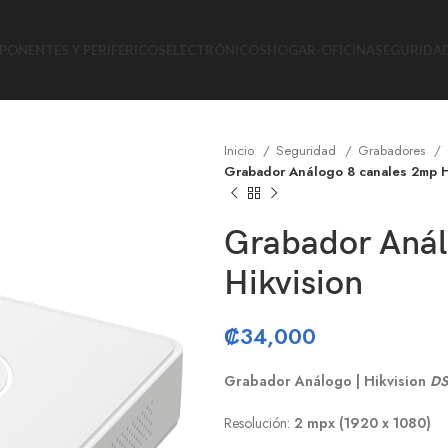
ONENTES Y PERIFÉRICOS
ELECTRÓNICOS
HOGAR-OFICINA
SEGURIDA
Inicio
Seguridad
Grabadores
Grabador Análogo 8 canales 2mp H
Grabador Anál
Hikvision
₡
34,000
Grabador Análogo | Hikvision
DS
Resolución:
2 mpx (1920 x 1080)